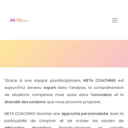
Se rendre au contenu
"Grâce à une équipe pluridisciplinaire,
META COACHING
est
aujourd'hui devenu
expert
dans l'analyse, la compréhension
de situations complexes mais aussi dans l
'innovation
et la
diversité des solutions
que nous pouvons proposer.
META COACHING favorise une
approche personnalisée
avec la
particularité de s'inspirer et de croiser les savoirs de
différentes disciplines
. Perpétuellement en volonté